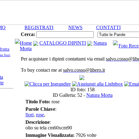
MO
REGISTRATI
NEWS
CONTATTI
Cerca:
Home
CATALOGO DIPINTI
Natura
Foto Rece
Morta
frutta
fiori
ino
Per acquistare i dipinti contattami via email
salvo.cosso@libe
To buy contact me at
salvo.cosso@libero.it
ta
te
ID foto: 158
ID Galleria: 52 -
Natura Morta
Titolo Foto:
rose
Parole Chiave
:
fiori
,
rose
,
Descrizione
:
olio su tela cm60xcm90
Immagine Visualizzata:
7926 volte