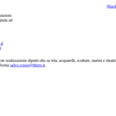
[Back
unzioni
gnala ad
t
ealizzazione dipinti olio su tela, acquarelli, sculture, marmi e ritratti or
- Roma
salvo.cosso@libero.it