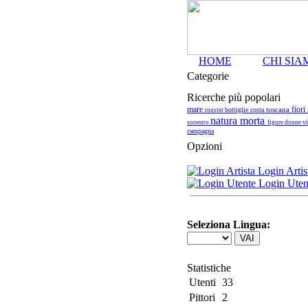
HOME
CHI SIA
Categorie
Ricerche più popolari
mare
fiori
toscana
bottiglie
costa
rooster
natura morta
v
sorrento
figure
donne
campagna
Opzioni
Login Artis
Login Uten
Seleziona Lingua:
Statistiche
Utenti
33
Pittori
2